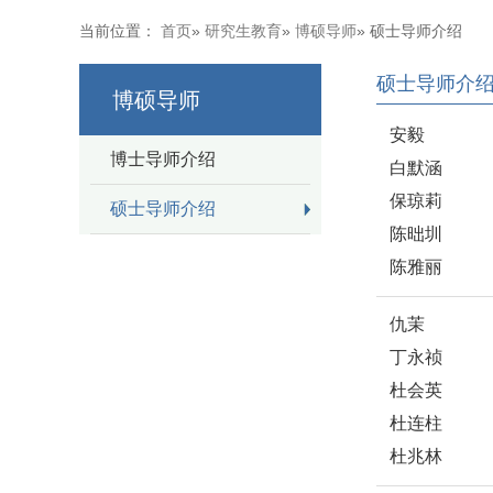
当前位置：
首页
»
研究生教育
»
博硕导师
» 硕士导师介绍
硕士导师介
博硕导师
安毅
博士导师介绍
白默涵
保琼莉
硕士导师介绍
陈昢圳
陈雅丽
仇茉
丁永祯
杜会英
杜连柱
杜兆林